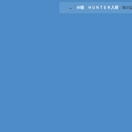
←「
Ｍ様 ＨＵＮＴＥＲ入荷
」前の