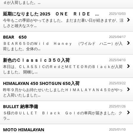
ｄが入荷しました。...
延期になりました 2025 ＯＮＥ ＲＩＤＥ のご案内
2025/10/03
今年もこの季節がやってきました。 まだまだ暑い日が続きますが、涼
しさと雄大なスケ...
BEAR 650
2025/04/17
ＢＥＡＲ６５０のＷｉｌｄ Ｈａｎｅｙ （ワイルド ハニー）が入
荷しました。全体の...
新色のＣｌａｓｓｉｃ３５０入荷
2025/04/10
本日は、ＣＬＡＳＳＩＣのＲｅｄとＭＥＴＥＯＲのＢｌａｃｋが入荷
しました。 開梱し...
HIMALAYAN 450 SHOTGUN 650入荷
2025/03/22
昨年９月からお待たせいたしましたＨＩＭＡＬＡＹＡＮ４５０がやっ
と入荷いたしました...
BULLET 納車準備
2025/01/26
Ｓ様のＢＵＬＬＥＴ Ｂｌａｃｋ Ｇｏｌｄの車両が届きました. ク
ラ...
MOTO HIMALAYAN
2025/01/10