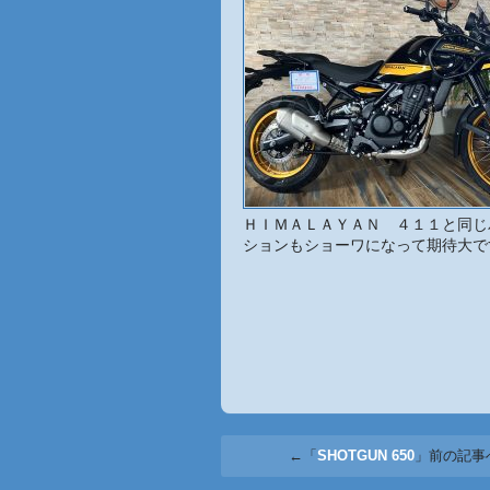
ＨＩＭＡＬＡＹＡＮ ４１１と同じ
ションもショーワになって期待大で
←「
SHOTGUN 650
」前の記事