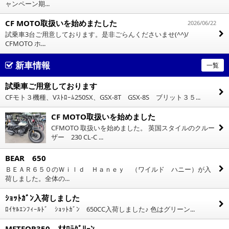
ャンペーン期...
CF MOTO取扱いを始めまたした
2026/06/22
試乗車3台ご用意しております。是非ごらんくださいませ(^^)/
CFMOTO ホ...
新車情報
一覧
試乗車ご用意しております
CFモト３機種、Vｽﾄﾛｰﾑ250SX、GSX-8T GSX-8S ブリット３５...
CF MOTO取扱いを始めました
CFMOTO 取扱いを始めました。 英国スタイルのクルー
ザー 230 CL-C ...
BEAR 650
ＢＥＡＲ６５０のＷｉｌｄ Ｈａｎｅｙ （ワイルド ハニー）が入
荷しました。全体の...
ｼｮｯﾄｶﾞﾝ入荷しました
ﾛｲﾔﾙｴﾝﾌｨｰﾙﾄﾞ ｼｮｯﾄｶﾞﾝ 650CC入荷しました♪ 色はグリーン...
METEOR350 ｵｵﾛﾗｸﾞﾘｰﾝ