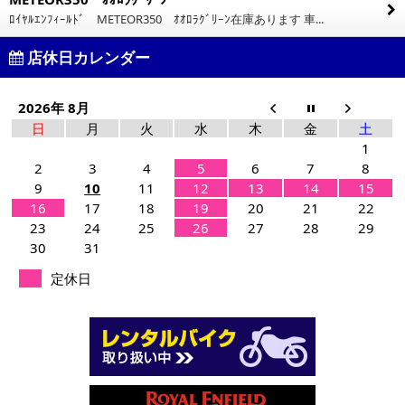
ﾛｲﾔﾙｴﾝﾌｨｰﾙﾄﾞ METEOR350 ｵｵﾛﾗｸﾞﾘｰﾝ在庫あります 車...
店休日カレンダー
2026年 8月
日
月
火
水
木
金
土
1
2
3
4
5
6
7
8
9
10
11
12
13
14
15
16
17
18
19
20
21
22
23
24
25
26
27
28
29
30
31
定休日