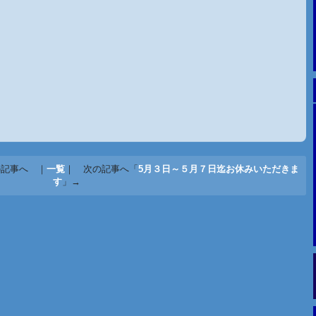
の記事へ ｜
一覧
｜ 次の記事へ「
5月３日～５月７日迄お休みいただきま
す
」→